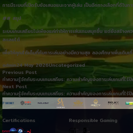
การมีระบบที่เปิดรับข้อเสนอแนะจากผู้เล่น เป็นอีกทางเลือกที่ดีในการ
## สรุป
ระบบเกมเสถียรไม่เพียงแค่ทำให้การเล่นเกมสนุกขึ้น แต่ยังสร้างคว
ละเลยได้
เพื่อให้คุณได้เต็มที่กับการเล่นอย่างมีความสุข ลองศึกษาเพิ่มเติ
Posted by
Posted in
admin
24 May 2026
Uncategorized
Post
Previous post:
Previous Post
navigation
ทำความรู้จักกับระบบเกมเสถียร: ความสำคัญของการเล่นเกมที่ไร้ป
Next post:
Next Post
ทำความรู้จักกับระบบเกมเสถียร: ความสำคัญของการเล่นเกมที่ไร้ป
Certifications
Responsible Gaming