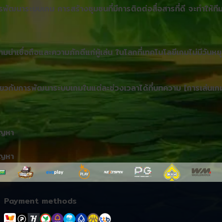
พัฒนาระบบเกม การสร้างชุมชนที่มีการติดต่อสื่อสารที่ดี จะทำให้ทีมพัฒ
ามน่าเชื่อถือและความภักดีแก่ผู้เล่น ในโลกที่เทคโนโลยีเกมไม่มีวั
มเกี่ยวกับการพัฒนาระบบเกมในแต่ละช่วงเวลาได้ที่บทความ [การเล่นเก
ัญหา
ัญหา
Payment methods