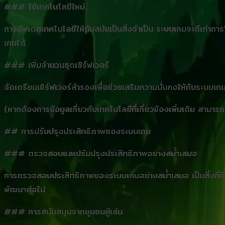
### ใช้เทคโนโลยีใหม่
การอัพเดตเทคโนโลยีให้ทันสมัยเป็นสิ่งจำเป็น ระบบเกมจะดีเท่าก
เกมได้
### เพิ่มจำนวนชุดเซิร์ฟเวอร์
จัดเตรียมเซิร์ฟเวอร์สำรองเพื่อช่วยเสริมความมั่นคงให้กับระบบเก
(หากต้องการข้อมูลเกี่ยวกับเทคโนโลยีที่เกี่ยวข้องเพิ่มเติม สามาร
## การปรับปรุงประสิทธิภาพของระบบเกม
### ตรวจสอบและปรับปรุงประสิทธิภาพอย่างสม่ำเสมอ
การตรวจสอบประสิทธิภาพของระบบเกมอย่างสม่ำเสมอ เป็นสิ่งที่ทีม
พัฒนาต่อไป
### การสนับสนุนจากชุมชนผู้เล่น