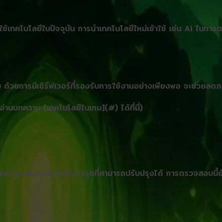
ารใช้เทคโนโลยีในปัจจุบัน การนำเทคโนโลยีใหม่เข้าใช้ เช่น AI ใน
ม ด้วยการมีเซิร์ฟเวอร์ที่รองรับการใช้งานอย่างเพียงพอ จะช่วยลดภา
ถอ่านบทความ [เทคโนโลยีในเกม](#) ได้ที่นี่)
พัฒนาต้องกระทำเพื่อหาจุดที่สามารถปรับปรุงได้ การตรวจสอบนี้ยัง