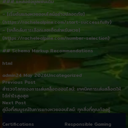
### แหล่งข้อมูลเพิ่มเติม
– [เริ่มต้นแทงหวยออนไลน์อย่างปลอดภัย]
(https://rachelealpine.com/start-successfully)
– [เคล็ดลับการเลือกเลขเด็ดสำหรับหวย]
(https://rachelealpine.com/number-selection)
## Schema Markup Recommendations
html
Posted by
Posted in
admin
24 May 2026
Uncategorized
Post
Previous post:
Previous Post
navigation
สำรวจโลกของการเล่นสล็อตออนไลน์: เทคนิคการเล่นสล็อตให้
ได้กำไรสูงสุด
Next post:
Next Post
คู่มือที่สมบูรณ์ในการแทงหวยออนไลน์: ทุกสิ่งที่คุณต้องรู้
Certifications
Responsible Gaming