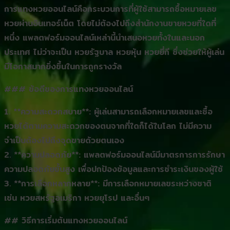
การแทงหวยออนไลน์คือกระบวนการที่ผู้ใช้สามารถซื้อหมายเลข
หวยผ่านอินเทอร์เน็ต โดยไม่ต้องไปถึงสำนักงานขายหวยที่ใดที่
หนึ่ง แพลตฟอร์มออนไลน์เหล่านี้นำเสนอหวยทั้งในและนอก
ประเทศ ไม่ว่าจะเป็น หวยรัฐบาล หวยหุ้น หวยยี่กี ซึ่งช่วยให้ผู้เล่น
มีโอกาสมากยิ่งขึ้นในการถูกรางวัล
### ข้อดีของการแทงหวยออนไลน์
1. **ความสะดวกสบาย**: ผู้เล่นสามารถเลือกหมายเลขและซื้อ
หวยได้ตามความสะดวกของตนจากที่ใดก็ได้ในโลก ไม่มีความ
จำเป็นต้องไปถึงจุดขายด้วยตนเอง
2. **ความปลอดภัย**: แพลตฟอร์มออนไลน์มีมาตรการการรักษา
ความปลอดภัยขั้นสูง เพื่อปกป้องข้อมูลและการชำระเงินของผู้ใช้
3. **การเลือกหลากหลาย**: มีการเลือกหมายเลขระหว่างชาติ
เช่น หวยสหรัฐอเมริกา หวยยุโรป และอื่นๆ
## วิธีการเริ่มต้นแทงหวยออนไลน์