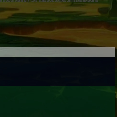
สิโนออนไลน์](#) และ [เครื่องมือสำหรับการเล่นสล็อตที่มี