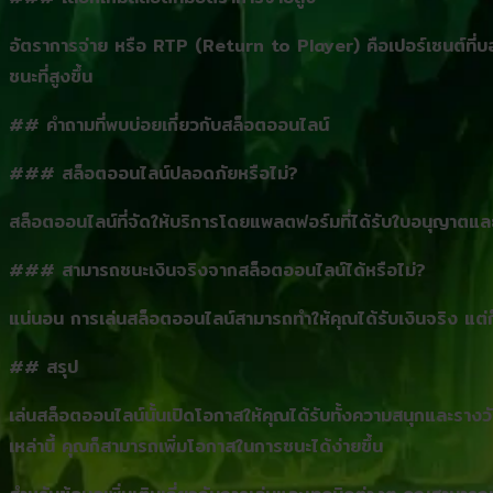
อัตราการจ่าย หรือ RTP (Return to Player) คือเปอร์เซนต์ที่บอ
ชนะที่สูงขึ้น
## คำถามที่พบบ่อยเกี่ยวกับสล็อตออนไลน์
### สล็อตออนไลน์ปลอดภัยหรือไม่?
สล็อตออนไลน์ที่จัดให้บริการโดยแพลตฟอร์มที่ได้รับใบอนุญาตแ
### สามารถชนะเงินจริงจากสล็อตออนไลน์ได้หรือไม่?
แน่นอน การเล่นสล็อตออนไลน์สามารถทำให้คุณได้รับเงินจริง แต่ก็ค
## สรุป
เล่นสล็อตออนไลน์นั้นเปิดโอกาสให้คุณได้รับทั้งความสนุกและรา
เหล่านี้ คุณก็สามารถเพิ่มโอกาสในการชนะได้ง่ายขึ้น