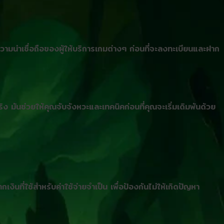
มน่าเชื่อถือของผู้ให้บริการเกมต่างๆ ก่อนที่จะลงทะเบียนและฝาก
ง มันช่วยให้คุณจับจังหวะและเทคนิคก่อนที่คุณจะเริ่มเดิมพันด้วย
นที่ใช้สำหรับค่าใช้จ่ายจำเป็น เพื่อป้องกันไม่ให้เกิดปัญหา