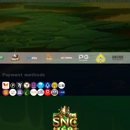
ยี่ยมชมบทความที่เกี่ยวข้องในเว็บไซต์ของเรา เช่น [วิธีการเลือกคา
Payment methods