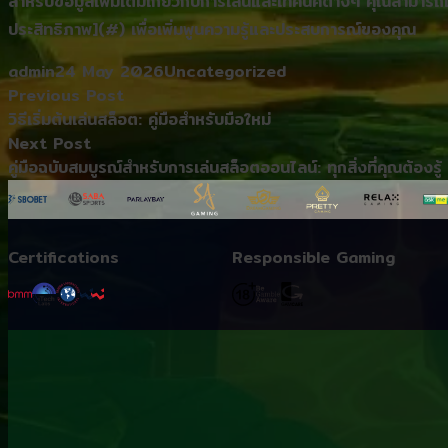
สำหรับข้อมูลเพิ่มเติมเกี่ยวกับการเล่นและเทคนิคต่างๆ คุณสามารถเ
ประสิทธิภาพ](#) เพื่อเพิ่มพูนความรู้และประสบการณ์ของคุณ
Posted by
Posted in
admin
24 May 2026
Uncategorized
Post
Previous post:
Previous Post
navigation
วิธีเริ่มต้นเล่นสล็อต: คู่มือสำหรับมือใหม่
Next post:
Next Post
คู่มือฉบับสมบูรณ์สำหรับการเล่นสล็อตออนไลน์: ทุกสิ่งที่คุณต้องรู้
Certifications
Responsible Gaming