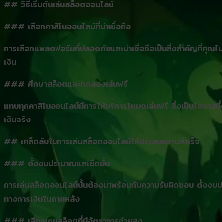
## วิธีเริ่มต้นเล่นสล็อตออนไลน์
### เลือกคาสิโนออนไลน์ที่น่าเชื่อถือ
การเลือกแพลตฟอร์มที่ปลอดภัยและน่าเชื่อถือเป็นสิ่งสำคัญที่คุ
เงิน
### ศึกษาสล็อตและทดลองเล่นฟรี
แทบทุกคาสิโนออนไลน์มีการให้บริการโหมดเล่นฟรี ซึ่งเป็นโอกาสที่
เงินจริง
## เคล็ดลับในการเล่นสล็อตออนไลน์ให้ประสบความสำเร็จ
### ตั้งงบประมาณและยึดมั่น
การเล่นสล็อตออนไลน์นั้นต้องมาพร้อมกับความรับผิดชอบ ตั้งงบประมา
ทางการเงินในภายหลัง
### เลือกเกมสล็อตที่มีอัตราการจ่ายสูง