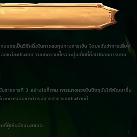
หวยเป็นวิธีหนึ่งในการลงทุนทางการเงิน โดยหวังว่าการเสี่ยง
งแต่ละประเทศ ในบทความนี้เราจะมุ่งเน้นที่ทั่วไปของการแทง
ัยราชการที่ 3 อย่างไรก็ตาม การแทงหวยในปัจจุบันได้พัฒนาขึ้น
สงค์ทางการเงินและโครงการสาธารณประโยชน์
่ผู้เล่นมักจะพบเจอ: