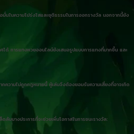
ื่อมั่นในความโปร่งใสและยุติธรรมในการออกรางวัล นอกจากนี้ยัง
เทศได้ การแทงหวยออนไลน์ยังเสนอรูปแบบการแทงที่มากขึ้น และ
ความไม่ถูกกฎหมายนี้ ผู้เล่นจึงต้องยอมรับความเสี่ยงที่อาจเกิด
ล็ดลับบางประการที่จะช่วยเพิ่มโอกาสในการชนะรางวัล: