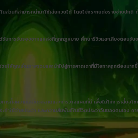
นส่วนที่สามารถนำมาใช้เล่นหวยได้ โดยไม่กระทบต่อรายจ่ายปกติ ต
ได้รับการรับรองจากแหล่งที่ถูกกฎหมาย ศึกษารีวิวและเสียงตอบรับจ
่วยให้คุณเห็นภาพรวมและนำไปสู่การคาดเดาที่มีโอกาสถูกต้องมากขึ
ารทั้งความเฉลียวฉลาดและการวางแผนที่ดี เพื่อไม่ให้การเสี่ยงโชค
ระค่าใช้จ่ายประจำ และความสัมพันธ์ในชีวิตประจำวันของตนเอง กา