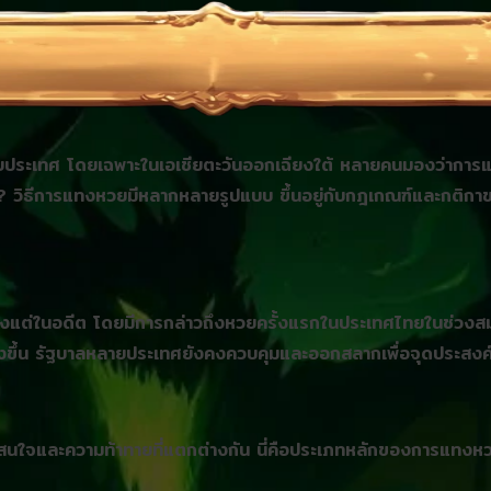
ประเทศ โดยเฉพาะในเอเชียตะวันออกเฉียงใต้ หลายคนมองว่าการแทง
? วิธีการแทงหวยมีหลากหลายรูปแบบ ขึ้นอยู่กับกฎเกณฑ์และกติกาขอ
ั้งแต่ในอดีต โดยมีการกล่าวถึงหวยครั้งแรกในประเทศไทยในช่วงสม
ดวกยิ่งขึ้น รัฐบาลหลายประเทศยังคงควบคุมและออกสลากเพื่อจุดประ
จและความท้าทายที่แตกต่างกัน นี่คือประเภทหลักของการแทงหวยที