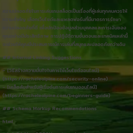
ความปลอดภัยในการเล่นเกมสล็อตเป็นเรื่องที่ผู้เล่นทุกคนควรให้
ความสำคัญ เลือกเว็บไซต์และแพลตฟอร์มที่มีมาตรการรักษา
ความปลอดภัยที่ดี เพื่อปกป้องข้อมูลส่วนบุคคลและการเงินของ
คุณอย่างมีประสิทธิภาพ การปฏิบัติตามขั้นตอนและเทคนิคเหล่านี้
จะช่วยให้คุณมีประสบการณ์การเล่นที่สนุกและปลอดภัยกว่าเดิม
## Internal Linking Suggestions
– [วิธีสร้างความมั่นใจในการใช้เว็บไซต์ออนไลน์]
(https://rachelealpine.com/security-online)
– [เคล็ดลับสำหรับผู้เริ่มต้นการเล่นเกมออนไลน์]
(https://rachelealpine.com/beginners-guide)
## Schema Markup Recommendations
html