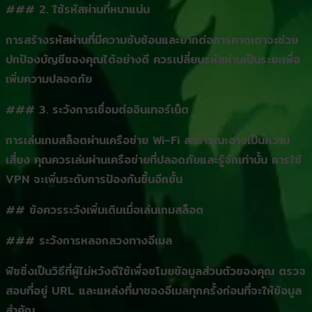
### 2. ใช้รหัสผ่านที่หนาแน่น
การสร้างรหัสผ่านที่มีความซับซ้อนและยากต่อการคาดเดาจะช่วย
ปกป้องบัญชีของคุณได้อย่างดี ควรเปลี่ยนรหัสผ่านเป็นระยะเพื่อ
เพิ่มความปลอดภัย
### 3. ระวังการเชื่อมต่ออินเทอร์เน็ต
การเล่นเกมสล็อตผ่านเครือข่าย Wi-Fi สาธารณะอาจเป็นความ
เสี่ยง คุณควรเล่นผ่านเครือข่ายที่ปลอดภัยและรู้จักเท่านั้น การใช้
VPN จะเพิ่มระดับการป้องกันขึ้นอีกขั้น
## ข้อควรระวังเพิ่มเติมเมื่อเล่นเกมสล็อต
### ระวังการหลอกลวงทางอีเมล
ฟิชชิ่งเป็นวิธีที่ผู้ไม่หวังดีใช้เพื่อขโมยข้อมูลส่วนตัวของคุณ ตรวจ
สอบที่อยู่ URL และแหล่งที่มาของอีเมลทุกครั้งก่อนที่จะให้ข้อมูล
สำคัญ