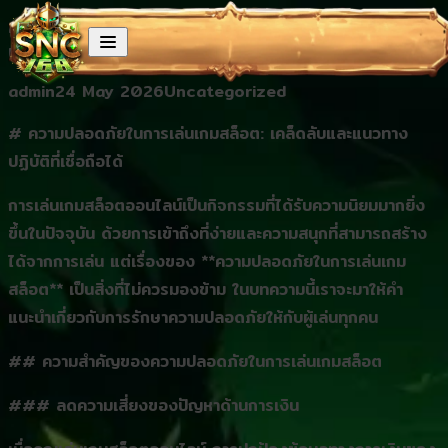
Skip to content
ความปลอดภัยในการเล่นเกมสล็อต: เคล็ดลับและแนวทางปฏิบัติที่
เชื่อถือได้
Posted by
Posted in
admin
24 May 2026
Uncategorized
# ความปลอดภัยในการเล่นเกมสล็อต: เคล็ดลับและแนวทาง
ปฏิบัติที่เชื่อถือได้
การเล่นเกมสล็อตออนไลน์เป็นกิจกรรมที่ได้รับความนิยมมากยิ่ง
ขึ้นในปัจจุบัน ด้วยการเข้าถึงที่ง่ายและความสนุกที่สามารถสร้าง
ได้จากการเล่น แต่เรื่องของ **ความปลอดภัยในการเล่นเกม
สล็อต** เป็นสิ่งที่ไม่ควรมองข้าม ในบทความนี้เราจะมาให้คำ
แนะนำเกี่ยวกับการรักษาความปลอดภัยให้กับผู้เล่นทุกคน
## ความสำคัญของความปลอดภัยในการเล่นเกมสล็อต
### ลดความเสี่ยงของปัญหาด้านการเงิน